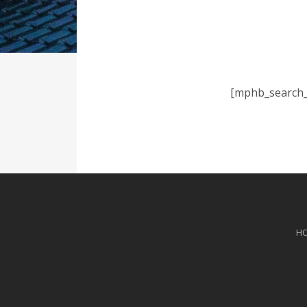
[mphb_search_
H