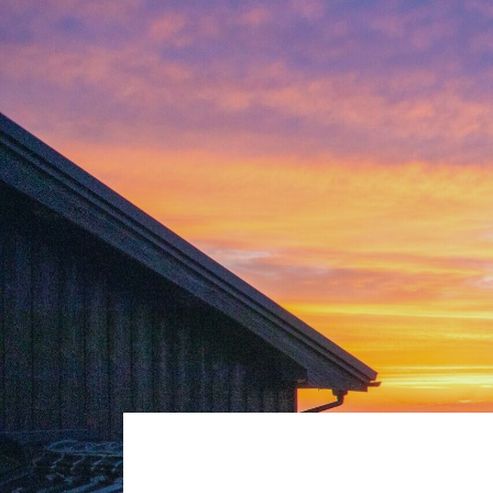
コ
ン
Iso Ocean Breeze Villa
テ
ン
ツ
へ
ス
キ
ッ
プ